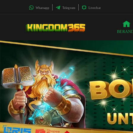
Whatsapp
Telegram
Livechat
BERAN