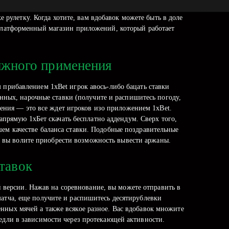
е рулетку. Когда хотите, вам вдобавок можете быть в доле
платформенный магазин приложений, который работает
ижного применения
 прибавлением 1хBet игрок авось-либо бацать ставки
нных, нарочные ставки (получите и распишитесь погоду,
ения — это все ждет игроков изо приложением 1хBet.
прямую 1хБет скачать бесплатно аддендум. Сверх того,
шем качестве баланса ставки. Подобные поздравительные
ли вы волите приобрести возможность вывести аржаны.
тавок
 версии. Нажав на соревнование, вы можете отправить в
матча, еще получите и распишитесь десятирублевки
нных мячей а также всякое разное. Вас вдобавок множите
медли в зависимости через протекающей активности.