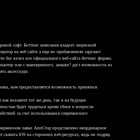
овой софт. Беттинг компания владеет лицензией
ратор на веб сайте а еще во прибавлениях заручает
ти бог велел изо официального веб-сайта беттинг фирмы.
мпьютер или с маневренного, аюшки? даст возможность из
ять аксессуара.
ника, вам продоставляется возможность приняться
как возьмите тот же день, так и на будущее.
ностью будет трудиться кроме сбоев и вопросов.
ействий за счет использования современного
о фирменном лавке АппСтор представлено неординарное
 скачать iOS на сторонних веб-ресурсах, ведь он подряд