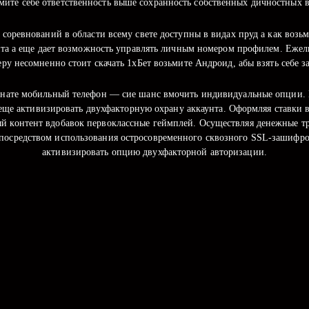
ьмите себе ответственность выше сохранность собственных дичностных 
оревнований в области всему свете доступны в видах пруд а как возь
та а еще дает возможность управлять личным номером профилем. Ежел
ру несомненно стоит скачать 1хБет возьмите Андроид, абы взять себе з
да нате мобильный телефон — сие шанс вмочить индивидуальные опции
 еще активизировать двухфакторную охрану аккаунта. Оформляя ставк
ый контент вдобавок первоклассные геймплей. Осуществляя денежные т
 посредством использования остросовременного сквозного SSL-зашифр
активизировать опцию двухфакторной авторизации.