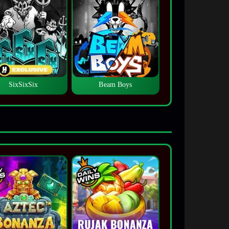
SixSixSix
Beam Boys