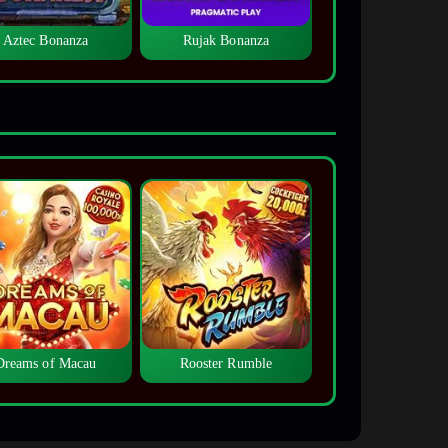
Aztec Bonanza
Rujak Bonanza
Dreams of Macau
Rooster Rumble