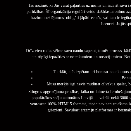
Tas nozīmē, ka Jūs varat paļauties uz mums un izdarīt savu i
palīdzības. Šī organizācija regulāri veido dažādas anonīmo aza
kazino meklējumos, obligāti jāpārliecinās, vai tam ir iegūt
licencei. Ja jūs s
Drīz vien rodas vēlme savu naudu saņemt, tomēr process, kādā t
un rūpīgi iepazīties ar noteikumiem un nosacījumiem. Not
Turklāt, mēs izpētam arī bonusu noteikumus 
Bonus
Mūsu mērķis irgi nevis mudināt cilvēkus spēlēt, b
Stingras apgrozījuma prasības, laika un laimesta ierobežojumi
populārākos spēļu automātus Latvijā — vairāk nekā 3000 sp
ventosear 100% HTML5 formātā, tāpēc nav nepieciešama lejupi
griezieni. Savukārt ārzemju platformās ir bezmaks