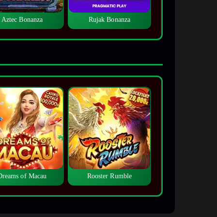
Aztec Bonanza
Rujak Bonanza
Dreams of Macau
Rooster Rumble