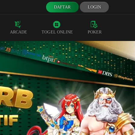
DAFTAR
LOGIN
ARCADE
TOGEL ONLINE
POKER