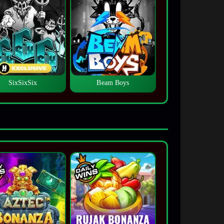
SixSixSix
Beam Boys