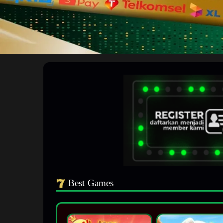
Best Games