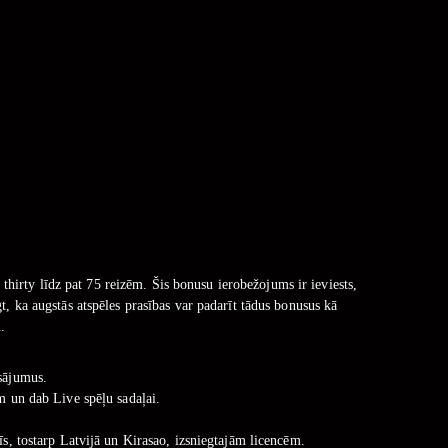
thirty līdz pat 75 reizēm. Šis bonusu ierobežojums ir ieviests,
t, ka augstās atspēles prasības var padarīt tādus bonusus kā
.
sājumus.
m un dab Live spēļu sadaļai.
īs, tostarp Latvijā un Kirasao, izsniegtajām licencēm.