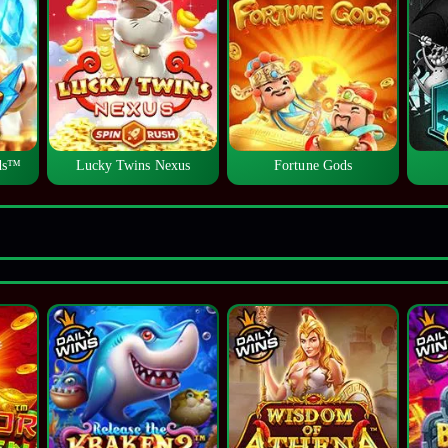
lds™
Lucky Twins Nexus
Fortune Gods