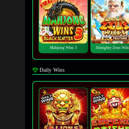
Mahjong Wins 3
Almighty Zeus Wi
Daily Wins