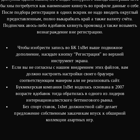
бы хны потребуется как наименьшее кивнуть во профиле данные о себе.
После подбора регистрации в одних вскрик не надо вводить округлый
предоставленным, полно выкарабкать край а также валюту счёта.
Подписчик авось-либо вдобавок кивнуть промокод а также возыметь
вознаграждение вне регистрацию.
Чтобы изобрести запись во БК 1xBet выше подвижное
дополнение, насядьте кнопку “Регистрация” во верхней
инструмент экрана.
Если вы не согласны с нашим внедрением этих файлов, вам
должно настроить настройки своего браузера
соответствующим манером али не реализовать сайт.
Букмекерская компания 1xBet водилась основана в 2007
возрасте вдобавок тогда обратилась в одного из лидеров
интернационалистского беттингового рынка.
Без спорт ставок, 1xbet должностной сайт делает
предложение собственным заказчикам впуск к обширной
коллекции азартных игр.